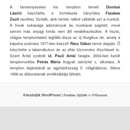
A famennyezetes kis templom terveit
Dombai
László
készítette, a kivitelezés irányítása
Fazakas
Zsolt
nevéhez fűződik, akik térítés nélkül vállalták ezt a munkát.
A hívek sokasága adománnyal és munkával segített, mivel
semmi más anyagi forrás nem állt rendelkezésükre. A tiszta,
világos templombelső legfőbb dísze az új liturgikus tér, amely a
kápolna számára 1977-ben készült
Rácz Gábor
tervei alapján. Ő
készítette a tabernákulum és az oltár tűzzománc díszítéseit is.
Szent Antal szobrát
id. Pauli Antal
faragta. 2004-ben került
templomunkba
Petrás Mária
Angyali üdvözlet c. alkotása. A
templom bejáratánál az egyházközség II. világháborús, illetve
1956-os áldozatainak emléktáblája látható.
Köszönjük WordPress! |
Fordítás:
DjZoNe
és
FYGureout