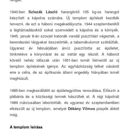
1940-ben
Szlezák László
harangöntő 105 kg-os harangot
készített a kápolna számára. Új templom építését kezdték
tervezni, de ezt a háború megakadályozta. 1944 szeptemberétől
a légitámadásoktól sokat szenvedett a kápolna és a környék.
1945. január 8-án szovjet katonák vandál pusztítást végeztek, a
berendezési tárgyakat összetörték, a tabernákulumot szétdúlták.
Ugyanez év februárjában árvíz pusztította az épületet,
tönkretéve a könyvtárat és az irattár egy részét. A háborút
követő nehéz időszak után 1951-ben ismét felmerült az új
templom építésének igénye. Az egyházközség telket vásárolt
erre a célra, de az építkezés állami engedély hiányában ismét
meghiúsult.
1985-ben megkezdődött az épületegyüttes renoválása. Először a
plébánia és a közösségi termek készültek el. A régi kápolnát
1989 márciusában lebontották, és ugyanez év szeptemberében
elkészült az új templom, amelyet
Dékány Vilmos
püspök áldott
meg.
A templom leírása