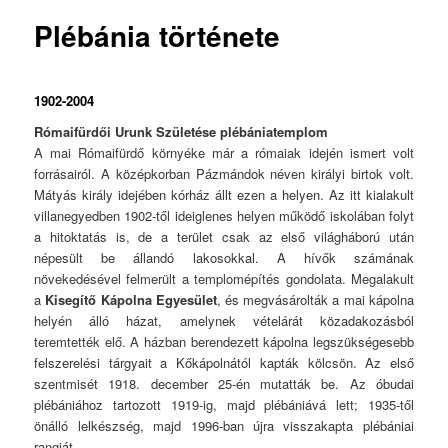
Plébánia története
1902-2004
Rómaifürdői Urunk Születése plébániatemplom
A mai Rómaifürdő környéke már a rómaiak idején ismert volt
forrásairól. A középkorban Pázmándok néven királyi birtok volt.
Mátyás király idejében kórház állt ezen a helyen. Az itt kialakult
villanegyedben 1902-től ideiglenes helyen működő iskolában folyt
a hitoktatás is, de a terület csak az első világháború után
népesült be állandó lakosokkal. A hívők számának
növekedésével felmerült a templomépítés gondolata. Megalakult
a
Kisegítő Kápolna Egyesület
, és megvásárolták a mai kápolna
helyén álló házat, amelynek vételárát közadakozásból
teremtették elő. A házban berendezett kápolna legszükségesebb
felszerelési tárgyait a Kőkápolnától kapták kölcsön. Az első
szentmisét 1918. december 25-én mutatták be. Az óbudai
plébániához tartozott 1919-ig, majd plébániává lett; 1935-től
önálló lelkészség, majd 1996-ban újra visszakapta plébániai
rangját.