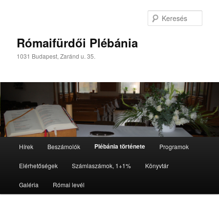
Kere
Rómaifürdői Plébánia
1031 Budapest, Zaránd u. 35.
Főmenü
Plébánia története
Hírek
Beszámolók
Programok
Tovább az elsődleges tartalomra
Elérhetőségek
Számlaszámok, 1+1%
Könyvtár
Galéria
Római levél