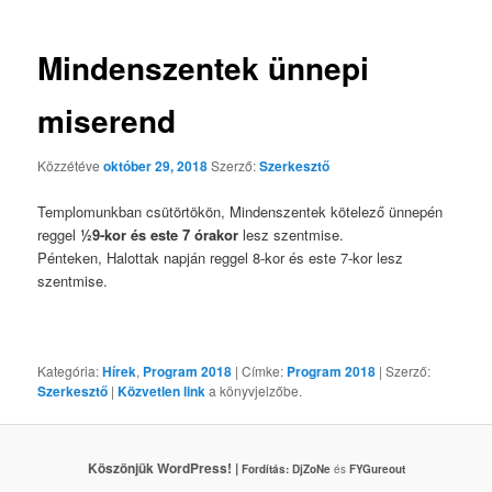
Mindenszentek ünnepi
miserend
Közzétéve
október 29, 2018
Szerző:
Szerkesztő
Templomunkban csütörtökön, Mindenszentek kötelező ünnepén
reggel
½9-kor és este 7 órakor
lesz szentmise.
Pénteken, Halottak napján reggel 8-kor és este 7-kor lesz
szentmise.
Kategória:
Hírek
,
Program 2018
| Címke:
Program 2018
| Szerző:
Szerkesztő
|
Közvetlen link
a könyvjelzőbe.
Köszönjük WordPress! |
Fordítás:
DjZoNe
és
FYGureout