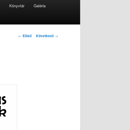
%
Könyvtár
Galéria
Bejegyzés navigáció
←
Előző
Következő
→