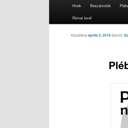
Főmenü
Hírek
Beszámolók
Pléb
Tovább az elsődleges tarta
Római levél
Közzétéve
április 5, 2018
Szerző:
Sz
Plé