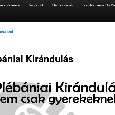
ánia története
Programok
Elérhetőségek
Számlaszámok, 1+1
lomra
erkesztő
bániai Kirándulás